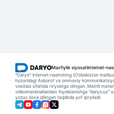
Maxfiylik siyosati
Internet-nas
“Daryo” internet-nashrining (O‘zbekiston matbuo
huzuridagi Axborot va ommaviy kommunikatsiyal
vositasi sifatida ro‘yxatga olingan. Matnli materi
videomateriallaridan foydalanishga “daryo.uz” sa
yozuv ilova qilingan taqdirda yo‘l qo‘yiladi.