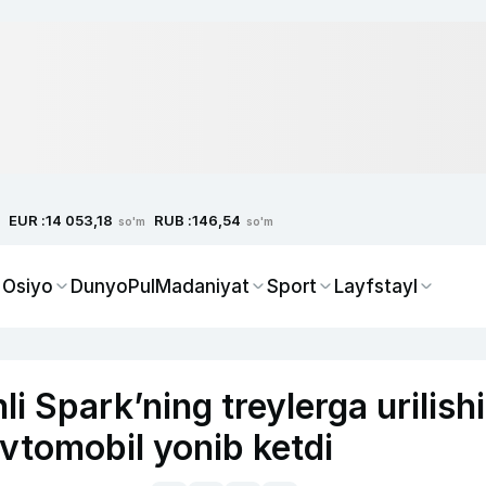
EUR :
RUB :
14 053,18
146,54
so'm
so'm
 Osiyo
Dunyo
Pul
Madaniyat
Sport
Layfstayl
 Spark’ning treylerga urilishi
 avtomobil yonib ketdi