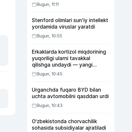
Bugun, 11:11
Stenford olimlari sun’iy intellekt
yordamida viruslar yaratdi
Bugun, 10:55
Erkaklarda kortizol miqdorining
yuqoriligi ularni tavakkal
qilishga undaydi — yangi
tadqiqot
Bugun, 10:45
Urganchda fuqaro BYD bilan
uchta avtomobilni qasddan urdi
Bugun, 10:43
O‘zbekistonda chorvachilik
sohasida subsidiyalar ajratiladi