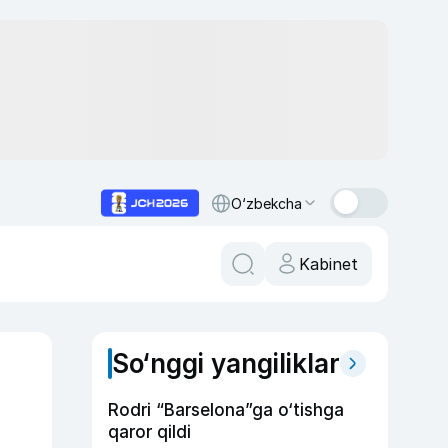
O‘zbekcha
Kabinet
So‘nggi yangiliklar
Rodri “Barselona”ga o‘tishga
qaror qildi