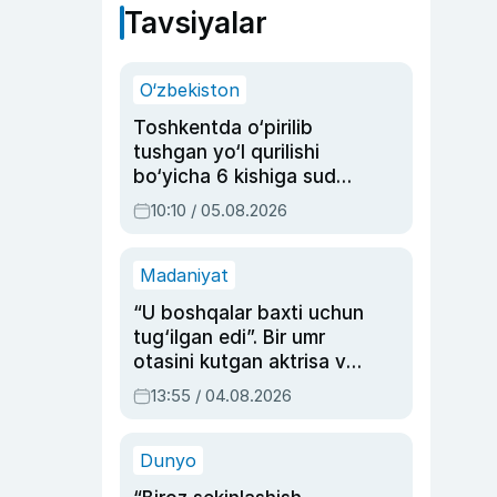
Tavsiyalar
O‘zbekiston
Toshkentda o‘pirilib
tushgan yo‘l qurilishi
bo‘yicha 6 kishiga sud
hukmi o‘qildi
10:10 / 05.08.2026
Madaniyat
“U boshqalar baxti uchun
tug‘ilgan edi”. Bir umr
otasini kutgan aktrisa va
dublyaj ustasi Rimma
13:55 / 04.08.2026
Ahmedovaning
sinovlarga to‘la hayoti
Dunyo