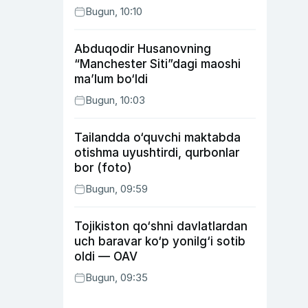
Bugun, 10:10
Abduqodir Husanovning
“Manchester Siti”dagi maoshi
ma’lum bo‘ldi
Bugun, 10:03
Tailandda o‘quvchi maktabda
otishma uyushtirdi, qurbonlar
bor (foto)
Bugun, 09:59
Tojikiston qo‘shni davlatlardan
uch baravar ko‘p yonilg‘i sotib
oldi — OAV
Bugun, 09:35