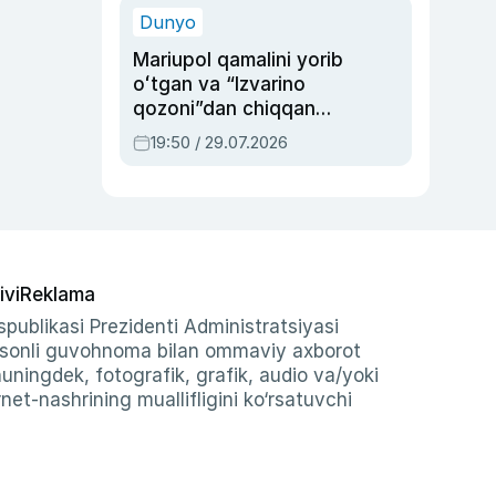
Dunyo
Mariupol qamalini yorib
oʻtgan va “Izvarino
qozoni”dan chiqqan
qahramon — Ukraina
19:50 / 29.07.2026
armiyasi bosh
qoʻmondoni Drapatiy
haqida
ivi
Reklama
publikasi Prezidenti Administratsiyasi
-sonli guvohnoma bilan ommaviy axborot
shuningdek, fotografik, grafik, audio va/yoki
et-nashrining muallifligini ko‘rsatuvchi