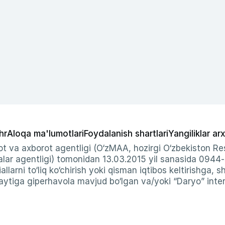
hr
Aloqa ma'lumotlari
Foydalanish shartlari
Yangiliklar arx
t va axborot agentligi (O‘zMAA, hozirgi O‘zbekiston Res
ar agentligi) tomonidan 13.03.2015 yil sanasida 0944
allarni to‘liq ko‘chirish yoki qisman iqtibos keltirishga, 
ytiga giperhavola mavjud bo‘lgan va/yoki “Daryo” intern