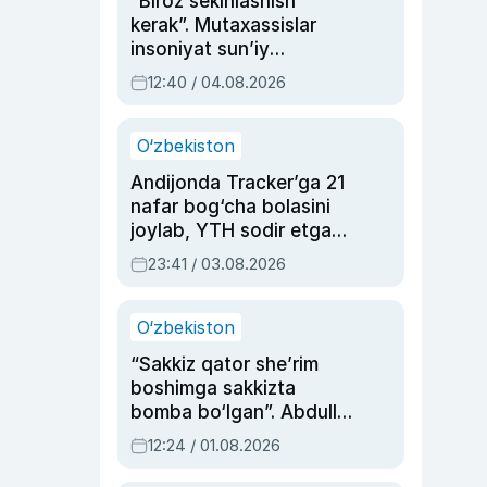
“Biroz sekinlashish
kerak”. Mutaxassislar
insoniyat sun’iy
intellektni boshqara
12:40 / 04.08.2026
olmay qolishidan xavotir
bildirdi
O‘zbekiston
Andijonda Tracker’ga 21
nafar bog‘cha bolasini
joylab, YTH sodir etgan
ayolga sud hukmi o‘qildi
23:41 / 03.08.2026
O‘zbekiston
“Sakkiz qator she’rim
boshimga sakkizta
bomba bo‘lgan”. Abdulla
Oripovni siyosiy
12:24 / 01.08.2026
ayblovlardan asrab
qolgan voqea