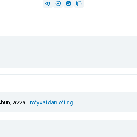
uchun, avval
ro‘yxatdan o‘ting