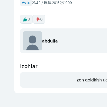
Avto
21:43 / 18.10.2015
1099
0
0
abdulla
Izohlar
Izoh qoldirish 