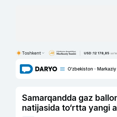
Toshkent
USD :
12 178,85
so'm
O‘zbekiston
Markaziy
Samarqandda gaz ballonli
natijasida to‘rtta yangi