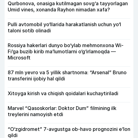
Qurbonova, onasiga kutilmagan sovg‘a tayyorlagan
Umid vines, xonanda Rayhon nimadan xafa?
Pulli avtomobil yo‘llarida harakatlanish uchun yo‘l
taloni sotib olinadi
Rossiya hakerlari dunyo bo‘ylab mehmonxona Wi-
Fi’ga buzib kirib ma’lumotlarni o‘g‘irlamoqda —
Microsoft
87 mln yevro va 5 yillik shartnoma: “Arsenal” Bruno
transferini ijobiy hal qildi
Xitoyga kirish va chiqish qoidalari kuchaytiriladi
Marvel “Qasoskorlar: Doktor Dum” filmining ilk
treylerini namoyish etdi
“O‘zgidromet” 7-avgustga ob-havo prognozini e’lon
qildi