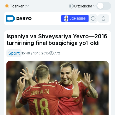
Toshkent
O‘zbekcha
Ispaniya va Shveysariya Yevro—2016
turnirining final bosqichiga yo‘l oldi
Sport
15:49 / 10.10.2015
772