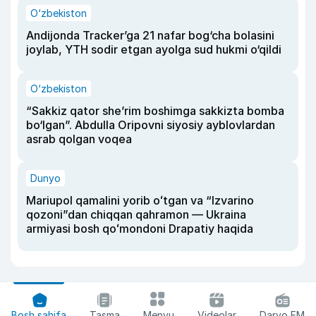
O‘zbekiston
Andijonda Tracker’ga 21 nafar bog‘cha bolasini
joylab, YTH sodir etgan ayolga sud hukmi o‘qildi
O‘zbekiston
“Sakkiz qator she’rim boshimga sakkizta bomba
bo‘lgan”. Abdulla Oripovni siyosiy ayblovlardan
asrab qolgan voqea
Dunyo
Mariupol qamalini yorib oʻtgan va “Izvarino
qozoni”dan chiqqan qahramon — Ukraina
armiyasi bosh qoʻmondoni Drapatiy haqida
Bosh sahifa
Tasma
Menyu
Videolar
Daryo FM