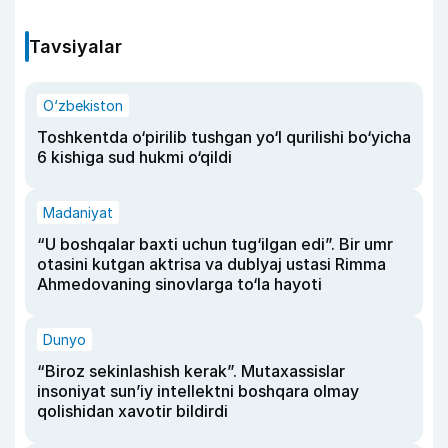
Tavsiyalar
O‘zbekiston
Toshkentda o‘pirilib tushgan yo‘l qurilishi bo‘yicha
6 kishiga sud hukmi o‘qildi
Madaniyat
“U boshqalar baxti uchun tug‘ilgan edi”. Bir umr
otasini kutgan aktrisa va dublyaj ustasi Rimma
Ahmedovaning sinovlarga to‘la hayoti
Dunyo
“Biroz sekinlashish kerak”. Mutaxassislar
insoniyat sun’iy intellektni boshqara olmay
qolishidan xavotir bildirdi