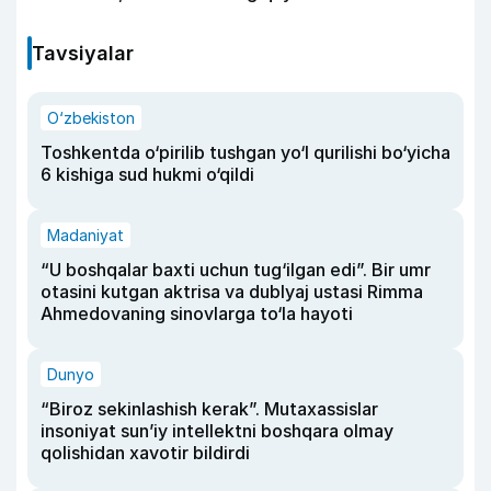
Tavsiyalar
O‘zbekiston
Toshkentda o‘pirilib tushgan yo‘l qurilishi bo‘yicha
6 kishiga sud hukmi o‘qildi
Madaniyat
“U boshqalar baxti uchun tug‘ilgan edi”. Bir umr
otasini kutgan aktrisa va dublyaj ustasi Rimma
Ahmedovaning sinovlarga to‘la hayoti
Dunyo
“Biroz sekinlashish kerak”. Mutaxassislar
insoniyat sun’iy intellektni boshqara olmay
qolishidan xavotir bildirdi