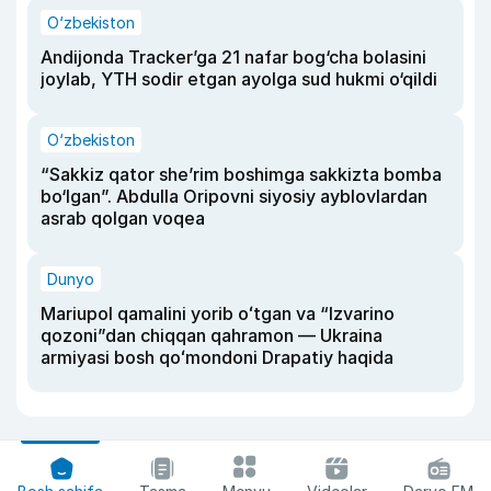
O‘zbekiston
Andijonda Tracker’ga 21 nafar bog‘cha bolasini
joylab, YTH sodir etgan ayolga sud hukmi o‘qildi
O‘zbekiston
“Sakkiz qator she’rim boshimga sakkizta bomba
bo‘lgan”. Abdulla Oripovni siyosiy ayblovlardan
asrab qolgan voqea
Dunyo
Mariupol qamalini yorib oʻtgan va “Izvarino
qozoni”dan chiqqan qahramon — Ukraina
armiyasi bosh qoʻmondoni Drapatiy haqida