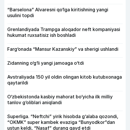
“Barselona” Alvaresni qo‘lga kiritishning yangi
usulini topdi
Grenlandiyada Trampga aloqador neft kompaniyasi
hukumat ruxsatisiz ish boshladi
Farg‘onada “Mansur Kazanskiy” va sherigi ushlandi
Zidanning o‘g‘li yangi jamoaga o‘tdi
Avstraliyada 150 yil oldin olingan kitob kutubxonaga
qaytarildi
O‘zbekistonda kasbiy mahorat bo‘yicha ilk milliy
tanlov g‘oliblari aniqlandi
Superliga. “Neftchi” yirik hisobda g‘alaba qozondi,
“OKMK” super kambek evaziga “Bunyodkor”dan
ustun keldi, “Nasaf” durang qayd etdi