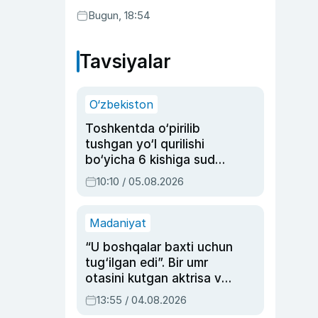
Bugun, 18:54
Tavsiyalar
O‘zbekiston
Toshkentda o‘pirilib
tushgan yo‘l qurilishi
bo‘yicha 6 kishiga sud
hukmi o‘qildi
10:10 / 05.08.2026
Madaniyat
“U boshqalar baxti uchun
tug‘ilgan edi”. Bir umr
otasini kutgan aktrisa va
dublyaj ustasi Rimma
13:55 / 04.08.2026
Ahmedovaning