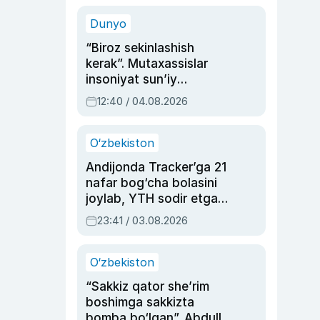
sinovlarga to‘la hayoti
Dunyo
“Biroz sekinlashish
kerak”. Mutaxassislar
insoniyat sun’iy
intellektni boshqara
12:40 / 04.08.2026
olmay qolishidan xavotir
bildirdi
O‘zbekiston
Andijonda Tracker’ga 21
nafar bog‘cha bolasini
joylab, YTH sodir etgan
ayolga sud hukmi o‘qildi
23:41 / 03.08.2026
O‘zbekiston
“Sakkiz qator she’rim
boshimga sakkizta
bomba bo‘lgan”. Abdulla