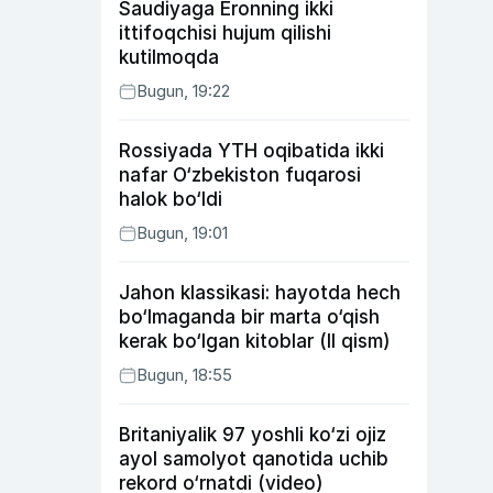
Saudiyaga Eronning ikki
ittifoqchisi hujum qilishi
kutilmoqda
Bugun, 19:22
Rossiyada YTH oqibatida ikki
nafar O‘zbekiston fuqarosi
halok bo‘ldi
Bugun, 19:01
Jahon klassikasi: hayotda hech
bo‘lmaganda bir marta o‘qish
kerak bo‘lgan kitoblar (II qism)
Bugun, 18:55
Britaniyalik 97 yoshli ko‘zi ojiz
ayol samolyot qanotida uchib
rekord o‘rnatdi (video)