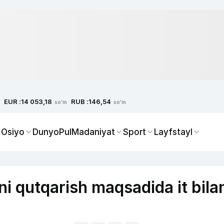
EUR :
RUB :
14 053,18
146,54
so'm
so'm
 Osiyo
Dunyo
Pul
Madaniyat
Sport
Layfstayl
ni qutqarish maqsadida it bila