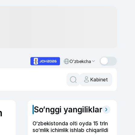
O‘zbekcha
Kabinet
So‘nggi yangiliklar
n
O‘zbekistonda olti oyda 15 trln
so‘mlik ichimlik ishlab chiqarildi