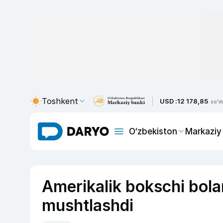
Toshkent
USD :
12 178,85
so'm
O‘zbekiston
Markaziy
Amerikalik bokschi bola
mushtlashdi