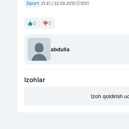
Sport
21:41 / 22.09.2015
1021
0
0
abdulla
Izohlar
Izoh qoldirish 