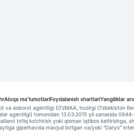
hr
Aloqa ma'lumotlari
Foydalanish shartlari
Yangiliklar arx
t va axborot agentligi (O‘zMAA, hozirgi O‘zbekiston Res
ar agentligi) tomonidan 13.03.2015 yil sanasida 0944
allarni to‘liq ko‘chirish yoki qisman iqtibos keltirishga, 
ytiga giperhavola mavjud bo‘lgan va/yoki “Daryo” intern