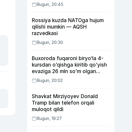
Bugun, 20:45
Rossiya kuzda NATOga hujum
qilishi mumkin — AQSH
razvedkasi
Bugun, 20:30
Buxoroda fuqaroni biryo‘la 4-
kursdan o’qishga kiritib qo’yish
evaziga 26 mln so’m olgan
shaxs ushlandi
Bugun, 20:02
Shavkat Mirziyoyev Donald
Tramp bilan telefon orqali
muloqot qildi
Bugun, 19:27