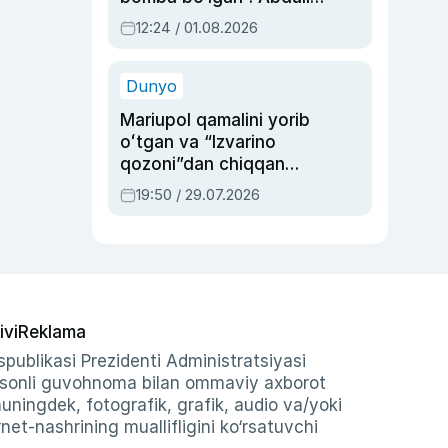
Oripovni siyosiy
12:24 / 01.08.2026
ayblovlardan asrab
qolgan voqea
Dunyo
Mariupol qamalini yorib
oʻtgan va “Izvarino
qozoni”dan chiqqan
qahramon — Ukraina
19:50 / 29.07.2026
armiyasi bosh
qoʻmondoni Drapatiy
haqida
ivi
Reklama
publikasi Prezidenti Administratsiyasi
-sonli guvohnoma bilan ommaviy axborot
shuningdek, fotografik, grafik, audio va/yoki
et-nashrining muallifligini ko‘rsatuvchi