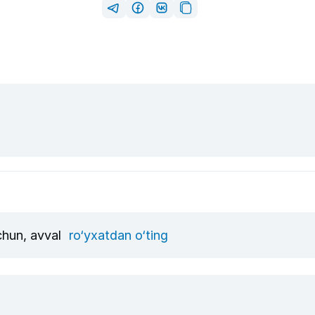
uchun, avval
ro‘yxatdan o‘ting