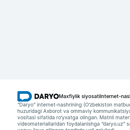
Maxfiylik siyosati
Internet-nas
“Daryo” internet-nashrining (O‘zbekiston matbuo
huzuridagi Axborot va ommaviy kommunikatsiyal
vositasi sifatida ro‘yxatga olingan. Matnli materi
videomateriallaridan foydalanishga “daryo.uz” sa