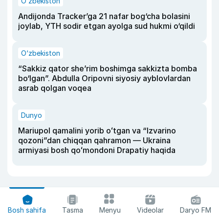
O‘zbekiston
Andijonda Tracker’ga 21 nafar bog‘cha bolasini
joylab, YTH sodir etgan ayolga sud hukmi o‘qildi
O‘zbekiston
“Sakkiz qator she’rim boshimga sakkizta bomba
bo‘lgan”. Abdulla Oripovni siyosiy ayblovlardan
asrab qolgan voqea
Dunyo
Mariupol qamalini yorib oʻtgan va “Izvarino
qozoni”dan chiqqan qahramon — Ukraina
armiyasi bosh qoʻmondoni Drapatiy haqida
Bosh sahifa
Tasma
Menyu
Videolar
Daryo FM