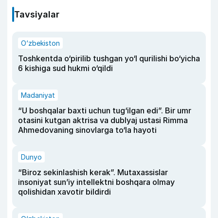
Tavsiyalar
O‘zbekiston
Toshkentda o‘pirilib tushgan yo‘l qurilishi bo‘yicha
6 kishiga sud hukmi o‘qildi
Madaniyat
“U boshqalar baxti uchun tug‘ilgan edi”. Bir umr
otasini kutgan aktrisa va dublyaj ustasi Rimma
Ahmedovaning sinovlarga to‘la hayoti
Dunyo
“Biroz sekinlashish kerak”. Mutaxassislar
insoniyat sun’iy intellektni boshqara olmay
qolishidan xavotir bildirdi