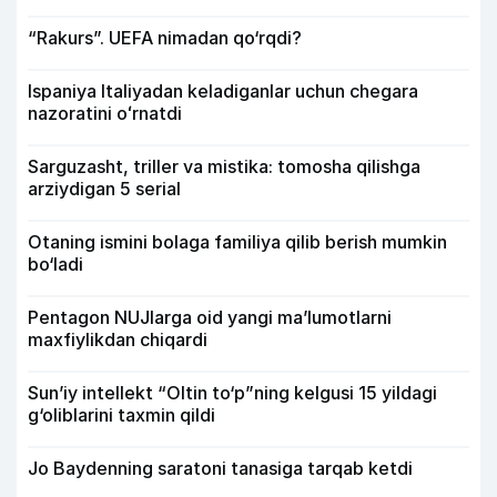
“Rakurs”. UEFA nimadan qo‘rqdi?
Ispaniya Italiyadan keladiganlar uchun chegara
nazoratini oʻrnatdi
Sarguzasht, triller va mistika: tomosha qilishga
arziydigan 5 serial
Otaning ismini bolaga familiya qilib berish mumkin
bo‘ladi
Pentagon NUJlarga oid yangi maʼlumotlarni
maxfiylikdan chiqardi
Sun’iy intellekt “Oltin to‘p”ning kelgusi 15 yildagi
g‘oliblarini taxmin qildi
Jo Baydenning saratoni tanasiga tarqab ketdi