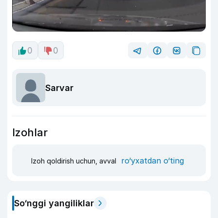
0
0
Sarvar
Izohlar
ro‘yxatdan o‘ting
Izoh qoldirish uchun, avval
So‘nggi yangiliklar