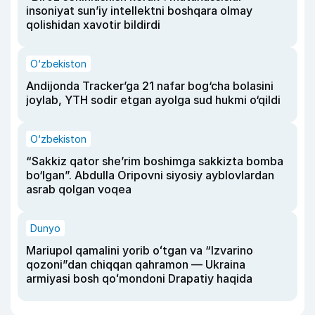
insoniyat sun’iy intellektni boshqara olmay
qolishidan xavotir bildirdi
O‘zbekiston
Andijonda Tracker’ga 21 nafar bog‘cha bolasini
joylab, YTH sodir etgan ayolga sud hukmi o‘qildi
O‘zbekiston
“Sakkiz qator she’rim boshimga sakkizta bomba
bo‘lgan”. Abdulla Oripovni siyosiy ayblovlardan
asrab qolgan voqea
Dunyo
Mariupol qamalini yorib oʻtgan va “Izvarino
qozoni”dan chiqqan qahramon — Ukraina
armiyasi bosh qoʻmondoni Drapatiy haqida