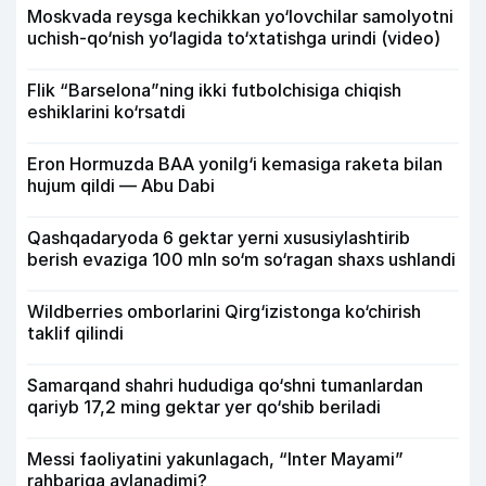
Moskvada reysga kechikkan yo‘lovchilar samolyotni
uchish-qo‘nish yo‘lagida to‘xtatishga urindi (video)
Flik “Barselona”ning ikki futbolchisiga chiqish
eshiklarini ko‘rsatdi
Eron Hormuzda BAA yonilg‘i kemasiga raketa bilan
hujum qildi — Abu Dabi
Qashqadaryoda 6 gektar yerni xususiylashtirib
berish evaziga 100 mln so‘m so‘ragan shaxs ushlandi
Wildberries omborlarini Qirg‘izistonga ko‘chirish
taklif qilindi
Samarqand shahri hududiga qo‘shni tumanlardan
qariyb 17,2 ming gektar yer qo‘shib beriladi
Messi faoliyatini yakunlagach, “Inter Mayami”
rahbariga aylanadimi?