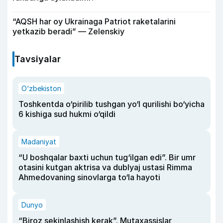
“AQSH har oy Ukrainaga Patriot raketalarini
yetkazib beradi” — Zelenskiy
Tavsiyalar
O‘zbekiston
Toshkentda o‘pirilib tushgan yo‘l qurilishi bo‘yicha
6 kishiga sud hukmi o‘qildi
Madaniyat
“U boshqalar baxti uchun tug‘ilgan edi”. Bir umr
otasini kutgan aktrisa va dublyaj ustasi Rimma
Ahmedovaning sinovlarga to‘la hayoti
Dunyo
“Biroz sekinlashish kerak”. Mutaxassislar