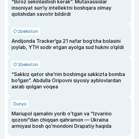
“Biroz sekinlashish kerak”. Mutaxassislar
insoniyat sun’iy intellektni boshqara olmay
qolishidan xavotir bildirdi
O‘zbekiston
Andijonda Tracker’ga 21 nafar bog‘cha bolasini
joylab, YTH sodir etgan ayolga sud hukmi o‘qildi
O‘zbekiston
“Sakkiz qator she’rim boshimga sakkizta bomba
bo‘lgan”. Abdulla Oripovni siyosiy ayblovlardan
asrab qolgan voqea
Dunyo
Mariupol qamalini yorib oʻtgan va “Izvarino
qozoni”dan chiqqan qahramon — Ukraina
armiyasi bosh qoʻmondoni Drapatiy haqida