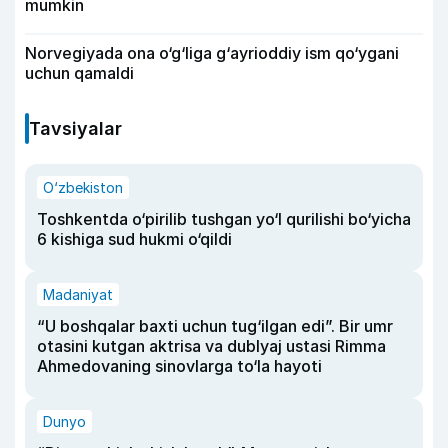
mumkin
Norvegiyada ona o‘g‘liga g‘ayrioddiy ism qo‘ygani
uchun qamaldi
Tavsiyalar
O‘zbekiston
Toshkentda o‘pirilib tushgan yo‘l qurilishi bo‘yicha
6 kishiga sud hukmi o‘qildi
Madaniyat
“U boshqalar baxti uchun tug‘ilgan edi”. Bir umr
otasini kutgan aktrisa va dublyaj ustasi Rimma
Ahmedovaning sinovlarga to‘la hayoti
Dunyo