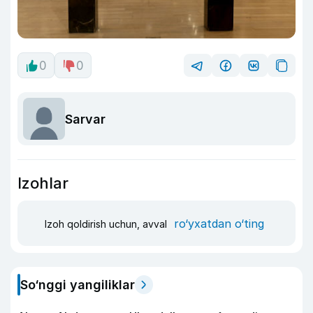
0
0
Sarvar
Izohlar
ro‘yxatdan o‘ting
Izoh qoldirish uchun, avval
So‘nggi yangiliklar