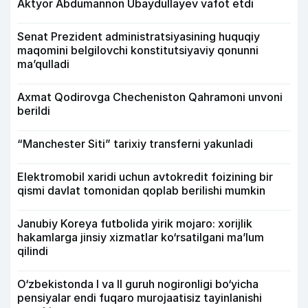
Aktyor Abdu­mannon Ubaydullayev vafot etdi
Senat Prezident administratsiyasining huquqiy
maqomini belgilovchi konstitutsiyaviy qonunni
ma’qulladi
Axmat Qodirovga Checheniston Qahramoni unvoni
berildi
“Manchester Siti” tarixiy transferni yakunladi
Elektromobil xaridi uchun avtokredit foizining bir
qismi davlat tomonidan qoplab berilishi mumkin
Janubiy Koreya futbolida yirik mojaro: xorijlik
hakamlarga jinsiy xizmatlar ko‘rsatilgani ma’lum
qilindi
O‘zbekistonda I va II guruh nogironligi bo‘yicha
pensiyalar endi fuqaro murojaatisiz tayinlanishi