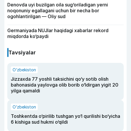
Denovda uyi buzilgan oila sug‘oriladigan yerni
noqonuniy egallagani uchun bir necha bor
ogohlantirilgan — Oliy sud
Germaniyada NUJlar haqidagi xabarlar rekord
miqdorda ko‘paydi
Tavsiyalar
O‘zbekiston
Jizzaxda 77 yoshli taksichini qo‘y sotib olish
bahonasida yaylovga olib borib o‘ldirgan yigit 20
yilga qamaldi
O‘zbekiston
Toshkentda o‘pirilib tushgan yo‘l qurilishi bo‘yicha
6 kishiga sud hukmi o‘qildi