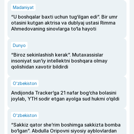
Madaniyat
“U boshqalar baxti uchun tug‘ilgan edi”. Bir umr
otasini kutgan aktrisa va dublyaj ustasi Rimma
Ahmedovaning sinovlarga to‘la hayoti
Dunyo
“Biroz sekinlashish kerak”. Mutaxassislar
insoniyat sun’iy intellektni boshqara olmay
qolishidan xavotir bildirdi
O‘zbekiston
Andijonda Tracker’ga 21 nafar bog‘cha bolasini
joylab, YTH sodir etgan ayolga sud hukmi o‘qildi
O‘zbekiston
“Sakkiz qator she’rim boshimga sakkizta bomba
bo‘lgan”. Abdulla Oripovni siyosiy ayblovlardan