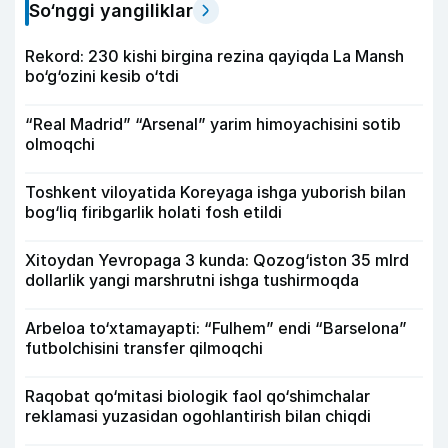
So‘nggi yangiliklar
Rekord: 230 kishi birgina rezina qayiqda La Mansh
bo‘g‘ozini kesib o‘tdi
“Real Madrid” “Arsenal” yarim himoyachisini sotib
olmoqchi
Toshkent viloyatida Koreyaga ishga yuborish bilan
bog‘liq firibgarlik holati fosh etildi
Xitoydan Yevropaga 3 kunda: Qozog‘iston 35 mlrd
dollarlik yangi marshrutni ishga tushirmoqda
Arbeloa to‘xtamayapti: “Fulhem” endi “Barselona”
futbolchisini transfer qilmoqchi
Raqobat qo‘mitasi biologik faol qo‘shimchalar
reklamasi yuzasidan ogohlantirish bilan chiqdi