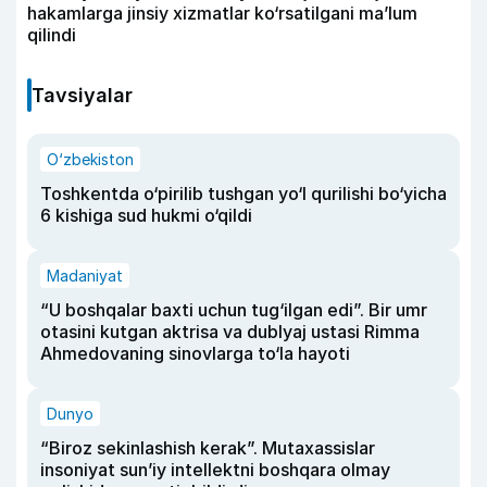
hakamlarga jinsiy xizmatlar ko‘rsatilgani ma’lum
qilindi
Tavsiyalar
O‘zbekiston
Toshkentda o‘pirilib tushgan yo‘l qurilishi bo‘yicha
6 kishiga sud hukmi o‘qildi
Madaniyat
“U boshqalar baxti uchun tug‘ilgan edi”. Bir umr
otasini kutgan aktrisa va dublyaj ustasi Rimma
Ahmedovaning sinovlarga to‘la hayoti
Dunyo
“Biroz sekinlashish kerak”. Mutaxassislar
insoniyat sun’iy intellektni boshqara olmay