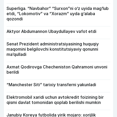
Superliga. “Navbahor” “Surxon”ni o‘z uyida mag‘lub
etdi, “Lokomotiv” va “Xorazm” uyda g‘alaba
qozondi
Aktyor Abdu­mannon Ubaydullayev vafot etdi
Senat Prezident administratsiyasining huquqiy
maqomini belgilovchi konstitutsiyaviy qonunni
ma’qulladi
Axmat Qodirovga Checheniston Qahramoni unvoni
berildi
“Manchester Siti” tarixiy transferni yakunladi
Elektromobil xaridi uchun avtokredit foizining bir
qismi davlat tomonidan qoplab berilishi mumkin
Janubiy Koreya futbolida yirik mojaro: xorijlik