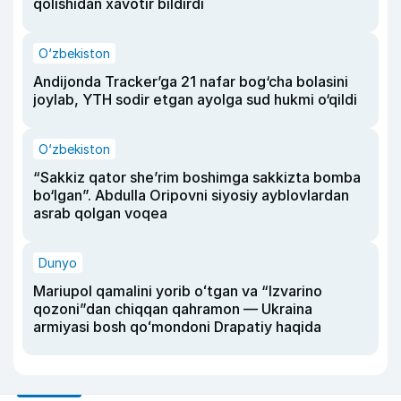
qolishidan xavotir bildirdi
O‘zbekiston
Andijonda Tracker’ga 21 nafar bog‘cha bolasini
joylab, YTH sodir etgan ayolga sud hukmi o‘qildi
O‘zbekiston
“Sakkiz qator she’rim boshimga sakkizta bomba
bo‘lgan”. Abdulla Oripovni siyosiy ayblovlardan
asrab qolgan voqea
Dunyo
Mariupol qamalini yorib oʻtgan va “Izvarino
qozoni”dan chiqqan qahramon — Ukraina
armiyasi bosh qoʻmondoni Drapatiy haqida