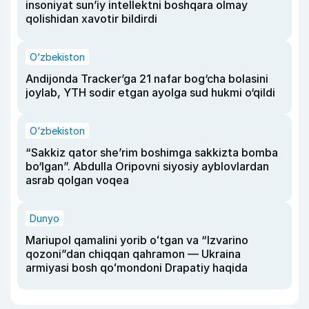
insoniyat sun’iy intellektni boshqara olmay
qolishidan xavotir bildirdi
O‘zbekiston
Andijonda Tracker’ga 21 nafar bog‘cha bolasini
joylab, YTH sodir etgan ayolga sud hukmi o‘qildi
O‘zbekiston
“Sakkiz qator she’rim boshimga sakkizta bomba
bo‘lgan”. Abdulla Oripovni siyosiy ayblovlardan
asrab qolgan voqea
Dunyo
Mariupol qamalini yorib oʻtgan va “Izvarino
qozoni”dan chiqqan qahramon — Ukraina
armiyasi bosh qoʻmondoni Drapatiy haqida