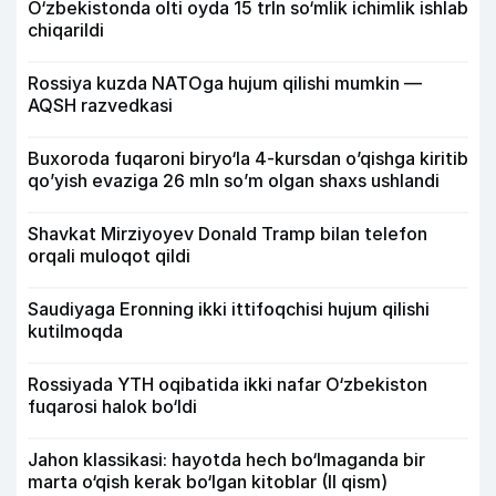
O‘zbekistonda olti oyda 15 trln so‘mlik ichimlik ishlab
chiqarildi
Rossiya kuzda NATOga hujum qilishi mumkin —
AQSH razvedkasi
Buxoroda fuqaroni biryo‘la 4-kursdan o’qishga kiritib
qo’yish evaziga 26 mln so’m olgan shaxs ushlandi
Shavkat Mirziyoyev Donald Tramp bilan telefon
orqali muloqot qildi
Saudiyaga Eronning ikki ittifoqchisi hujum qilishi
kutilmoqda
Rossiyada YTH oqibatida ikki nafar O‘zbekiston
fuqarosi halok bo‘ldi
Jahon klassikasi: hayotda hech bo‘lmaganda bir
marta o‘qish kerak bo‘lgan kitoblar (II qism)