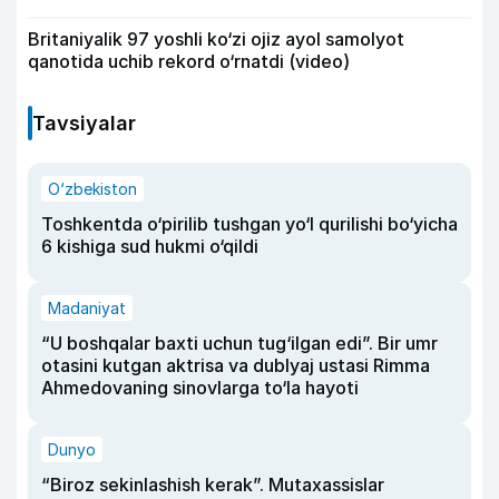
Britaniyalik 97 yoshli ko‘zi ojiz ayol samolyot
qanotida uchib rekord o‘rnatdi (video)
Tavsiyalar
O‘zbekiston
Toshkentda o‘pirilib tushgan yo‘l qurilishi bo‘yicha
6 kishiga sud hukmi o‘qildi
Madaniyat
“U boshqalar baxti uchun tug‘ilgan edi”. Bir umr
otasini kutgan aktrisa va dublyaj ustasi Rimma
Ahmedovaning sinovlarga to‘la hayoti
Dunyo
“Biroz sekinlashish kerak”. Mutaxassislar