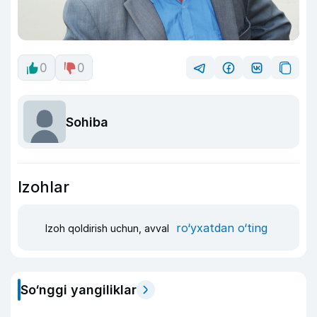
0
0
Sohiba
Izohlar
ro‘yxatdan o‘ting
Izoh qoldirish uchun, avval
So‘nggi yangiliklar